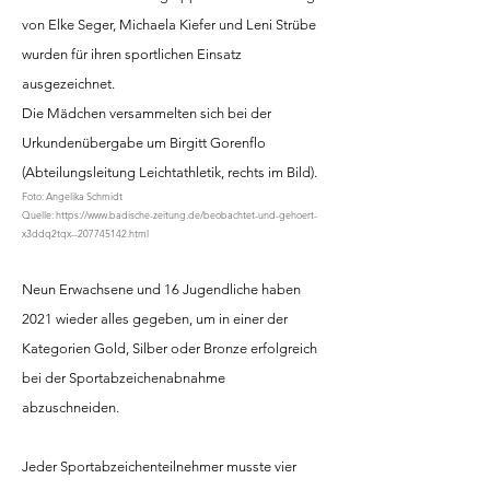
von Elke Seger, Michaela Kiefer und Leni Strübe
wurden für ihren sportlichen Einsatz
ausgezeichnet.
Die Mädchen versammelten sich bei der
Urkundenübergabe um Birgitt Gorenflo
(Abteilungsleitung Leichtathletik, rechts im Bild).
Foto: Angelika Schmidt
Quelle:
https://www.badische-zeitung.de/beobachtet-und-gehoert-
x3ddq2tqx--207745142.html
Neun Erwachsene und 16 Jugendliche haben
2021 wieder alles gegeben, um in einer der
Kategorien Gold, Silber oder Bronze erfolgreich
bei der Sportabzeichenabnahme
abzuschneiden.
Jeder Sportabzeichenteilnehmer musste vier